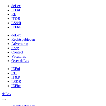
deLex
IEFnl
RB
IT&R
LS&R
IEFbe
deLex
Rechtsgebieden
Adverteren
Shop
Contact
Vacatures
Over deLex
IEFnl
RB
IT&R
LS&R
IEFbe
deLex