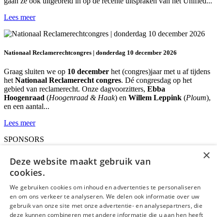
gaan ze ook uitgebreid in op de recente uitspraken van het Unified...
Lees meer
Nationaal Reclamerechtcongres | donderdag 10 december 2026
Graag sluiten we op
10 december
het (congres)jaar met u af tijdens
het
Nationaal Reclamerecht congres
. Dé congresdag op het
gebied van reclamerecht. Onze dagvoorzitters,
Ebba
Hoogenraad
(
Hoogenraad & Haak
) en
Willem Leppink
(
Ploum
),
en een aantal...
Lees meer
SPONSORS
IEFnl
×
RB
Deze website maakt gebruik van
IT&R
cookies.
LS&R
IEFbe
We gebruiken cookies om inhoud en advertenties te personaliseren
en om ons verkeer te analyseren. We delen ook informatie over uw
deLex
gebruik van onze site met onze advertentie- en analysepartners, die
deze kunnen combineren met andere informatie die u aan hen heeft