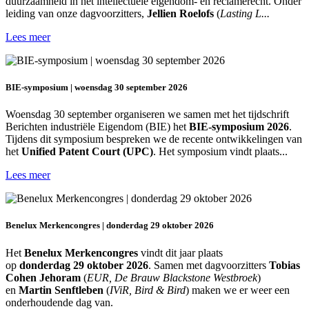
duurzaamheid in het intellectuele eigendom- en reclamerecht. Onder
leiding van onze dagvoorzitters,
Jellien Roelofs
(
Lasting L...
Lees meer
BIE-symposium | woensdag 30 september 2026
Woensdag 30 september organiseren we samen met het tijdschrift
Berichten industriële Eigendom (BIE) het
BIE-symposium 2026
.
Tijdens dit symposium bespreken we de recente ontwikkelingen van
het
Unified Patent Court (UPC)
. Het symposium vindt plaats...
Lees meer
Benelux Merkencongres | donderdag 29 oktober 2026
Het
Benelux Merkencongres
vindt dit jaar plaats
op
donderdag 29 oktober 2026
. Samen met dagvoorzitters
Tobias
Cohen Jehoram
(
EUR, De Brauw Blackstone Westbroek
)
en
Martin Senftleben
(
IViR, Bird & Bird
) maken we er weer een
onderhoudende dag van.