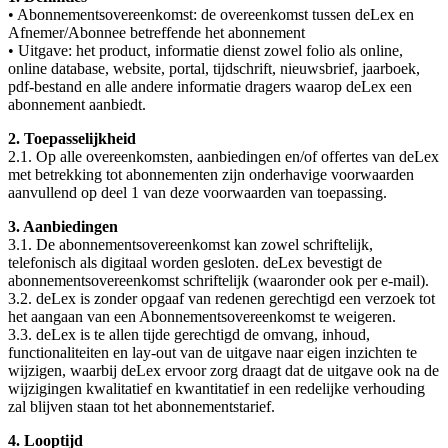
• Abonnementsovereenkomst: de overeenkomst tussen deLex en
Afnemer/Abonnee betreffende het abonnement
• Uitgave: het product, informatie dienst zowel folio als online,
online database, website, portal, tijdschrift, nieuwsbrief, jaarboek,
pdf-bestand en alle andere informatie dragers waarop deLex een
abonnement aanbiedt.
2. Toepasselijkheid
2.1. Op alle overeenkomsten, aanbiedingen en/of offertes van deLex
met betrekking tot abonnementen zijn onderhavige voorwaarden
aanvullend op deel 1 van deze voorwaarden van toepassing.
3. Aanbiedingen
3.1. De abonnementsovereenkomst kan zowel schriftelijk,
telefonisch als digitaal worden gesloten. deLex bevestigt de
abonnementsovereenkomst schriftelijk (waaronder ook per e-mail).
3.2. deLex is zonder opgaaf van redenen gerechtigd een verzoek tot
het aangaan van een Abonnementsovereenkomst te weigeren.
3.3. deLex is te allen tijde gerechtigd de omvang, inhoud,
functionaliteiten en lay-out van de uitgave naar eigen inzichten te
wijzigen, waarbij deLex ervoor zorg draagt dat de uitgave ook na de
wijzigingen kwalitatief en kwantitatief in een redelijke verhouding
zal blijven staan tot het abonnementstarief.
4. Looptijd