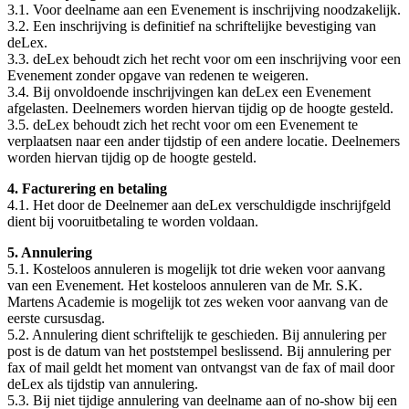
3.1. Voor deelname aan een Evenement is inschrijving noodzakelijk.
3.2. Een inschrijving is definitief na schriftelijke bevestiging van
deLex.
3.3. deLex behoudt zich het recht voor om een inschrijving voor een
Evenement zonder opgave van redenen te weigeren.
3.4. Bij onvoldoende inschrijvingen kan deLex een Evenement
afgelasten. Deelnemers worden hiervan tijdig op de hoogte gesteld.
3.5. deLex behoudt zich het recht voor om een Evenement te
verplaatsen naar een ander tijdstip of een andere locatie. Deelnemers
worden hiervan tijdig op de hoogte gesteld.
4. Facturering en betaling
4.1. Het door de Deelnemer aan deLex verschuldigde inschrijfgeld
dient bij vooruitbetaling te worden voldaan.
5. Annulering
5.1. Kosteloos annuleren is mogelijk tot drie weken voor aanvang
van een Evenement. Het kosteloos annuleren van de Mr. S.K.
Martens Academie is mogelijk tot zes weken voor aanvang van de
eerste cursusdag.
5.2. Annulering dient schriftelijk te geschieden. Bij annulering per
post is de datum van het poststempel beslissend. Bij annulering per
fax of mail geldt het moment van ontvangst van de fax of mail door
deLex als tijdstip van annulering.
5.3. Bij niet tijdige annulering van deelname aan of no-show bij een