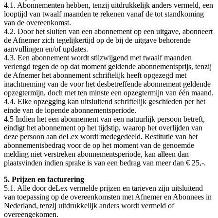
4.1. Abonnementen hebben, tenzij uitdrukkelijk anders vermeld, een
looptijd van twaalf maanden te rekenen vanaf de tot standkoming
van de overeenkomst.
4.2. Door het sluiten van een abonnement op een uitgave, abonneert
de Afnemer zich tegelijkertijd op de bij de uitgave behorende
aanvullingen en/of updates.
4.3. Een abonnement wordt stilzwijgend met twaalf maanden
verlengd tegen de op dat moment geldende abonnementsprijs, tenzij
de Afnemer het abonnement schriftelijk heeft opgezegd met
inachtneming van de voor het desbetreffende abonnement geldende
opzegtermijn, doch met ten minste een opzegtermijn van één maand.
4.4. Elke opzegging kan uitsluitend schriftelijk geschieden per het
einde van de lopende abonnementsperiode.
4.5 Indien het een abonnement van een natuurlijk persoon betreft,
eindigt het abonnement op het tijdstip, waarop het overlijden van
deze persoon aan deLex wordt medegedeeld. Restitutie van het
abonnementsbedrag voor de op het moment van de genoemde
melding niet verstreken abonnementsperiode, kan alleen dan
plaatsvinden indien sprake is van een bedrag van meer dan € 25,-.
5. Prijzen en facturering
5.1. Alle door deLex vermelde prijzen en tarieven zijn uitsluitend
van toepassing op de overeenkomsten met Afnemer en Abonnees in
Nederland, tenzij uitdrukkelijk anders wordt vermeld of
overeengekomen.