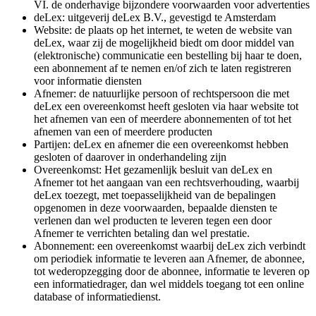
VI. de onderhavige bijzondere voorwaarden voor advertenties
deLex: uitgeverij deLex B.V., gevestigd te Amsterdam
Website: de plaats op het internet, te weten de website van
deLex, waar zij de mogelijkheid biedt om door middel van
(elektronische) communicatie een bestelling bij haar te doen,
een abonnement af te nemen en/of zich te laten registreren
voor informatie diensten
Afnemer: de natuurlijke persoon of rechtspersoon die met
deLex een overeenkomst heeft gesloten via haar website tot
het afnemen van een of meerdere abonnementen of tot het
afnemen van een of meerdere producten
Partijen: deLex en afnemer die een overeenkomst hebben
gesloten of daarover in onderhandeling zijn
Overeenkomst: Het gezamenlijk besluit van deLex en
Afnemer tot het aangaan van een rechtsverhouding, waarbij
deLex toezegt, met toepasselijkheid van de bepalingen
opgenomen in deze voorwaarden, bepaalde diensten te
verlenen dan wel producten te leveren tegen een door
Afnemer te verrichten betaling dan wel prestatie.
Abonnement: een overeenkomst waarbij deLex zich verbindt
om periodiek informatie te leveren aan Afnemer, de abonnee,
tot wederopzegging door de abonnee, informatie te leveren op
een informatiedrager, dan wel middels toegang tot een online
database of informatiedienst.