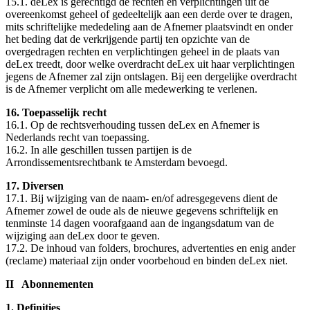
15.1. deLex is gerechtigd de rechten en verplichtingen uit de
overeenkomst geheel of gedeeltelijk aan een derde over te dragen,
mits schriftelijke mededeling aan de Afnemer plaatsvindt en onder
het beding dat de verkrijgende partij ten opzichte van de
overgedragen rechten en verplichtingen geheel in de plaats van
deLex treedt, door welke overdracht deLex uit haar verplichtingen
jegens de Afnemer zal zijn ontslagen. Bij een dergelijke overdracht
is de Afnemer verplicht om alle medewerking te verlenen.
16. Toepasselijk recht
16.1. Op de rechtsverhouding tussen deLex en Afnemer is
Nederlands recht van toepassing.
16.2. In alle geschillen tussen partijen is de
Arrondissementsrechtbank te Amsterdam bevoegd.
17. Diversen
17.1. Bij wijziging van de naam- en/of adresgegevens dient de
Afnemer zowel de oude als de nieuwe gegevens schriftelijk en
tenminste 14 dagen voorafgaand aan de ingangsdatum van de
wijziging aan deLex door te geven.
17.2. De inhoud van folders, brochures, advertenties en enig ander
(reclame) materiaal zijn onder voorbehoud en binden deLex niet.
II Abonnementen
1. Definities