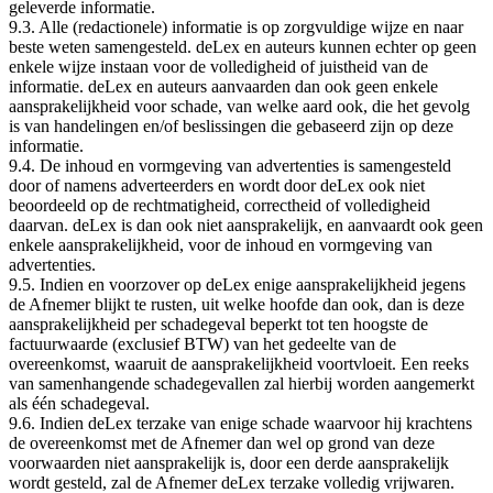
geleverde informatie.
9.3. Alle (redactionele) informatie is op zorgvuldige wijze en naar
beste weten samengesteld. deLex en auteurs kunnen echter op geen
enkele wijze instaan voor de volledigheid of juistheid van de
informatie. deLex en auteurs aanvaarden dan ook geen enkele
aansprakelijkheid voor schade, van welke aard ook, die het gevolg
is van handelingen en/of beslissingen die gebaseerd zijn op deze
informatie.
9.4. De inhoud en vormgeving van advertenties is samengesteld
door of namens adverteerders en wordt door deLex ook niet
beoordeeld op de rechtmatigheid, correctheid of volledigheid
daarvan. deLex is dan ook niet aansprakelijk, en aanvaardt ook geen
enkele aansprakelijkheid, voor de inhoud en vormgeving van
advertenties.
9.5. Indien en voorzover op deLex enige aansprakelijkheid jegens
de Afnemer blijkt te rusten, uit welke hoofde dan ook, dan is deze
aansprakelijkheid per schadegeval beperkt tot ten hoogste de
factuurwaarde (exclusief BTW) van het gedeelte van de
overeenkomst, waaruit de aansprakelijkheid voortvloeit. Een reeks
van samenhangende schadegevallen zal hierbij worden aangemerkt
als één schadegeval.
9.6. Indien deLex terzake van enige schade waarvoor hij krachtens
de overeenkomst met de Afnemer dan wel op grond van deze
voorwaarden niet aansprakelijk is, door een derde aansprakelijk
wordt gesteld, zal de Afnemer deLex terzake volledig vrijwaren.