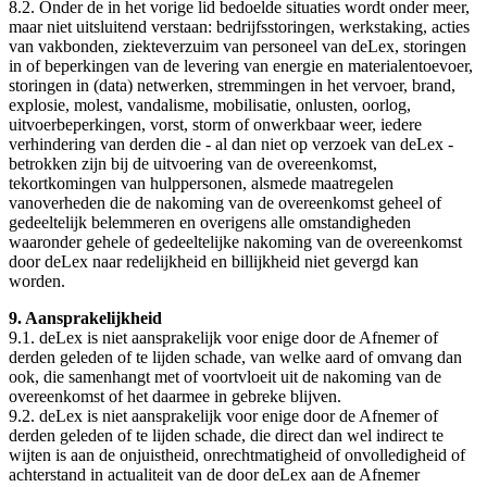
8.2. Onder de in het vorige lid bedoelde situaties wordt onder meer,
maar niet uitsluitend verstaan: bedrijfsstoringen, werkstaking, acties
van vakbonden, ziekteverzuim van personeel van deLex, storingen
in of beperkingen van de levering van energie en materialentoevoer,
storingen in (data) netwerken, stremmingen in het vervoer, brand,
explosie, molest, vandalisme, mobilisatie, onlusten, oorlog,
uitvoerbeperkingen, vorst, storm of onwerkbaar weer, iedere
verhindering van derden die - al dan niet op verzoek van deLex -
betrokken zijn bij de uitvoering van de overeenkomst,
tekortkomingen van hulppersonen, alsmede maatregelen
vanoverheden die de nakoming van de overeenkomst geheel of
gedeeltelijk belemmeren en overigens alle omstandigheden
waaronder gehele of gedeeltelijke nakoming van de overeenkomst
door deLex naar redelijkheid en billijkheid niet gevergd kan
worden.
9. Aansprakelijkheid
9.1. deLex is niet aansprakelijk voor enige door de Afnemer of
derden geleden of te lijden schade, van welke aard of omvang dan
ook, die samenhangt met of voortvloeit uit de nakoming van de
overeenkomst of het daarmee in gebreke blijven.
9.2. deLex is niet aansprakelijk voor enige door de Afnemer of
derden geleden of te lijden schade, die direct dan wel indirect te
wijten is aan de onjuistheid, onrechtmatigheid of onvolledigheid of
achterstand in actualiteit van de door deLex aan de Afnemer