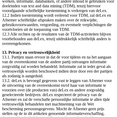
werken, informatie, databanken, of andere inhoud te gebruiken voor
doeleinden van text and data mining (TDM), tenzij hiervoor
voorafgaande schriftelijke toestemming is verkregen van deLex.
12.2 Indien toestemming wordt verleend voor TDM, zal deLex en
Afnemer schriftelijke afspraken maken over de reikwijdte,
gebruiksvoorwaarden, vergoeding, en eventuele verplichtingen die
voortvloeien uit de toepassing van TDM.
12.3 Alle rechten op de resultaten van de TDM-activiteiten blijven
voorbehouden aan deLex, tenzij uitdrukkelijk schriftelijk anders is
overeengekomen.
13. Privacy en vertrouwelijkheid
13.1. Partijen staan ervoor in dat de voor tijdens en na het aangaan
van de overeenkomst van de andere partij ontvangen informatie
zorgvuldig zal worden behandeld. Informatie zal in ieder geval als
vertrouwelijk worden beschouwd indien deze door een der partijen
als zodanig is aangeduid.
13.2. deLex is bevoegd gegevens vast te leggen van Afnemer voor
de uitvoering van de overeenkomst en/of haar van informatie te
voorzien over (de producten van) deLex en andere zorgvuldig
geselecteerde bedrijven. deLex respecteert de privacy van de
Afnemer en zal de verschafte persoonlijke informatie te allen tijde
vertrouwelijk behandelen met inachtneming van de Wet
bescherming persoonsgegevens. Mocht de Afnemer geen prijs
stellen op de in dit artikelen genoemde informatieverschaffing,