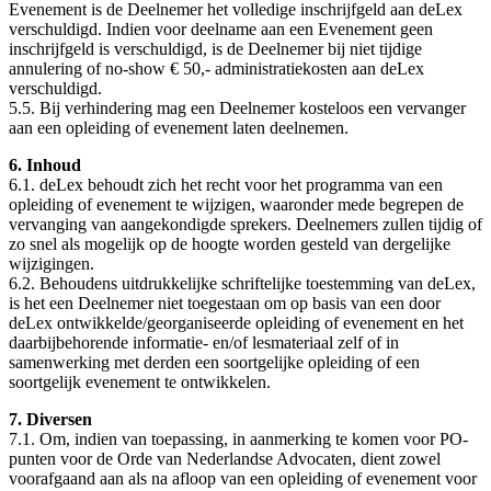
Evenement is de Deelnemer het volledige inschrijfgeld aan deLex
verschuldigd. Indien voor deelname aan een Evenement geen
inschrijfgeld is verschuldigd, is de Deelnemer bij niet tijdige
annulering of no-show € 50,- administratiekosten aan deLex
verschuldigd.
5.5. Bij verhindering mag een Deelnemer kosteloos een vervanger
aan een opleiding of evenement laten deelnemen.
6. Inhoud
6.1. deLex behoudt zich het recht voor het programma van een
opleiding of evenement te wijzigen, waaronder mede begrepen de
vervanging van aangekondigde sprekers. Deelnemers zullen tijdig of
zo snel als mogelijk op de hoogte worden gesteld van dergelijke
wijzigingen.
6.2. Behoudens uitdrukkelijke schriftelijke toestemming van deLex,
is het een Deelnemer niet toegestaan om op basis van een door
deLex ontwikkelde/georganiseerde opleiding of evenement en het
daarbijbehorende informatie- en/of lesmateriaal zelf of in
samenwerking met derden een soortgelijke opleiding of een
soortgelijk evenement te ontwikkelen.
7. Diversen
7.1. Om, indien van toepassing, in aanmerking te komen voor PO-
punten voor de Orde van Nederlandse Advocaten, dient zowel
voorafgaand aan als na afloop van een opleiding of evenement voor