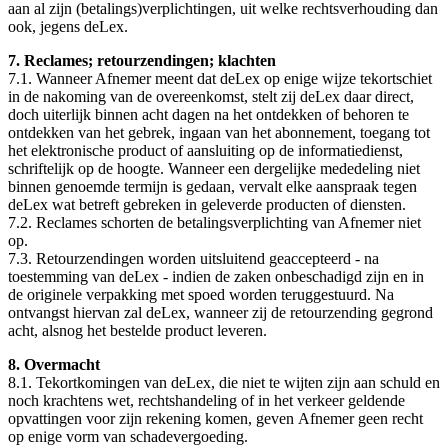
aan al zijn (betalings)verplichtingen, uit welke rechtsverhouding dan
ook, jegens deLex.
7. Reclames; retourzendingen; klachten
7.1. Wanneer Afnemer meent dat deLex op enige wijze tekortschiet
in de nakoming van de overeenkomst, stelt zij deLex daar direct,
doch uiterlijk binnen acht dagen na het ontdekken of behoren te
ontdekken van het gebrek, ingaan van het abonnement, toegang tot
het elektronische product of aansluiting op de informatiedienst,
schriftelijk op de hoogte. Wanneer een dergelijke mededeling niet
binnen genoemde termijn is gedaan, vervalt elke aanspraak tegen
deLex wat betreft gebreken in geleverde producten of diensten.
7.2. Reclames schorten de betalingsverplichting van Afnemer niet
op.
7.3. Retourzendingen worden uitsluitend geaccepteerd - na
toestemming van deLex - indien de zaken onbeschadigd zijn en in
de originele verpakking met spoed worden teruggestuurd. Na
ontvangst hiervan zal deLex, wanneer zij de retourzending gegrond
acht, alsnog het bestelde product leveren.
8. Overmacht
8.1. Tekortkomingen van deLex, die niet te wijten zijn aan schuld en
noch krachtens wet, rechtshandeling of in het verkeer geldende
opvattingen voor zijn rekening komen, geven Afnemer geen recht
op enige vorm van schadevergoeding.