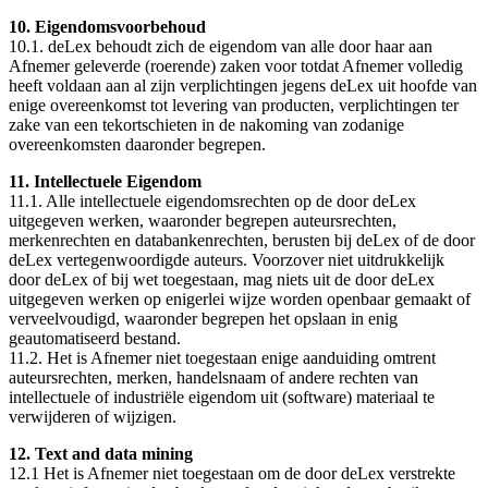
10. Eigendomsvoorbehoud
10.1. deLex behoudt zich de eigendom van alle door haar aan
Afnemer geleverde (roerende) zaken voor totdat Afnemer volledig
heeft voldaan aan al zijn verplichtingen jegens deLex uit hoofde van
enige overeenkomst tot levering van producten, verplichtingen ter
zake van een tekortschieten in de nakoming van zodanige
overeenkomsten daaronder begrepen.
11. Intellectuele Eigendom
11.1. Alle intellectuele eigendomsrechten op de door deLex
uitgegeven werken, waaronder begrepen auteursrechten,
merkenrechten en databankenrechten, berusten bij deLex of de door
deLex vertegenwoordigde auteurs. Voorzover niet uitdrukkelijk
door deLex of bij wet toegestaan, mag niets uit de door deLex
uitgegeven werken op enigerlei wijze worden openbaar gemaakt of
verveelvoudigd, waaronder begrepen het opslaan in enig
geautomatiseerd bestand.
11.2. Het is Afnemer niet toegestaan enige aanduiding omtrent
auteursrechten, merken, handelsnaam of andere rechten van
intellectuele of industriële eigendom uit (software) materiaal te
verwijderen of wijzigen.
12. Text and data mining
12.1 Het is Afnemer niet toegestaan om de door deLex verstrekte