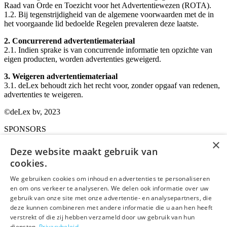
Raad van Orde en Toezicht voor het Advertentiewezen (ROTA).
1.2. Bij tegenstrijdigheid van de algemene voorwaarden met de in
het voorgaande lid bedoelde Regelen prevaleren deze laatste.
2. Concurrerend advertentiemateriaal
2.1. Indien sprake is van concurrende informatie ten opzichte van
eigen producten, worden advertenties geweigerd.
3. Weigeren advertentiemateriaal
3.1. deLex behoudt zich het recht voor, zonder opgaaf van redenen,
advertenties te weigeren.
©deLex bv, 2023
SPONSORS
IEFnl
×
RB
Deze website maakt gebruik van
IT&R
cookies.
LS&R
IEFbe
We gebruiken cookies om inhoud en advertenties te personaliseren
en om ons verkeer te analyseren. We delen ook informatie over uw
deLex
gebruik van onze site met onze advertentie- en analysepartners, die
deze kunnen combineren met andere informatie die u aan hen heeft
©Uitgeverij deLex
verstrekt of die zij hebben verzameld door uw gebruik van hun
diensten.
Privacybeleid