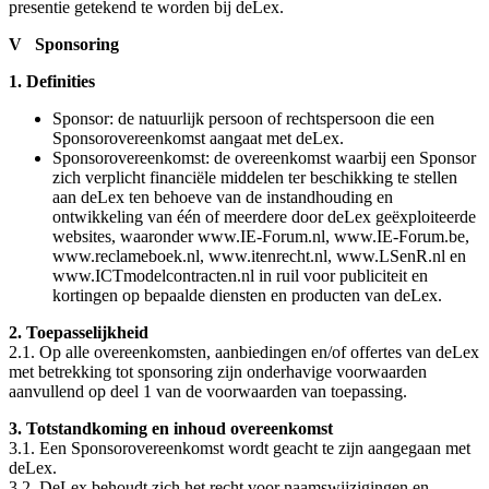
presentie getekend te worden bij deLex.
V Sponsoring
1. Definities
Sponsor: de natuurlijk persoon of rechtspersoon die een
Sponsorovereenkomst aangaat met deLex.
Sponsorovereenkomst: de overeenkomst waarbij een Sponsor
zich verplicht financiële middelen ter beschikking te stellen
aan deLex ten behoeve van de instandhouding en
ontwikkeling van één of meerdere door deLex geëxploiteerde
websites, waaronder www.IE-Forum.nl, www.IE-Forum.be,
www.reclameboek.nl, www.itenrecht.nl, www.LSenR.nl en
www.ICTmodelcontracten.nl in ruil voor publiciteit en
kortingen op bepaalde diensten en producten van deLex.
2. Toepasselijkheid
2.1. Op alle overeenkomsten, aanbiedingen en/of offertes van deLex
met betrekking tot sponsoring zijn onderhavige voorwaarden
aanvullend op deel 1 van de voorwaarden van toepassing.
3. Totstandkoming en inhoud overeenkomst
3.1. Een Sponsorovereenkomst wordt geacht te zijn aangegaan met
deLex.
3.2. DeLex behoudt zich het recht voor naamswijzigingen en