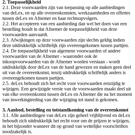
2. Toepasselijkheid
2.1. Deze voorwaarden zijn van toepassing op alle aanbiedingen
van deLex, en op alle overeenkomsten, werkzaamheden en offertes
tussen deLex en Afnemer en haar rechtsopvolgers.
2.2. Het accepteren van een aanbieding dan wel het doen van een
bestelling houdt in dat Afnemer de toepasselijkheid van deze
voorwaarden aanvaardt.
2.3. Afwijkingen op deze voorwaarden zijn slechts geldig indien
deze uitdrukkelijk schriftelijk zijn overeengekomen tussen partijen.
2.4. De toepasselijkheid van algemene voorwaarden of andere
voorwaarden van de Afnemer - waaronder ook de
inkoopvoorwaarden van de Afnemer worden verstaan - wordt
uitdrukkelijk door deLex van de hand gewezen en maken geen deel
uit van de overeenkomst, tenzij uitdrukkelijk schriftelijk anders is
overeengekomen tussen partijen.
2.5. deLex behoudt zich het recht voor voorwaarden eenzijdig te
wijzigen. Een gewijzigde versie van de voorwaarden maakt deel uit
van elke overeenkomst tussen deLex en Afnemer die na het moment
van inwerkingtreding van die wijziging tot stand is gekomen.
3. Aanbod, bestelling en totstandkoming van de overeenkomst
3.1. Alle aanbiedingen van deLex zijn geheel vrijblijvend en deLex
behoudt zich uitdrukkelijk het recht voor om de prijzen te wijzigen,
in het bijzonder wanneer dit op grond van wettelijke voorschriften
noodzakelijk is.