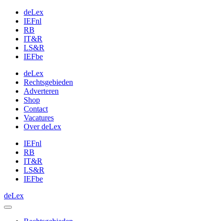
deLex
IEFnl
RB
IT&R
LS&R
IEFbe
deLex
Rechtsgebieden
Adverteren
Shop
Contact
Vacatures
Over deLex
IEFnl
RB
IT&R
LS&R
IEFbe
deLex