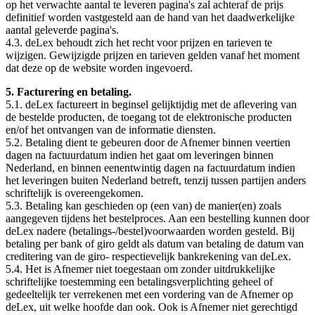
op het verwachte aantal te leveren pagina's zal achteraf de prijs
definitief worden vastgesteld aan de hand van het daadwerkelijke
aantal geleverde pagina's.
4.3. deLex behoudt zich het recht voor prijzen en tarieven te
wijzigen. Gewijzigde prijzen en tarieven gelden vanaf het moment
dat deze op de website worden ingevoerd.
5. Facturering en betaling.
5.1. deLex factureert in beginsel gelijktijdig met de aflevering van
de bestelde producten, de toegang tot de elektronische producten
en/of het ontvangen van de informatie diensten.
5.2. Betaling dient te gebeuren door de Afnemer binnen veertien
dagen na factuurdatum indien het gaat om leveringen binnen
Nederland, en binnen eenentwintig dagen na factuurdatum indien
het leveringen buiten Nederland betreft, tenzij tussen partijen anders
schriftelijk is overeengekomen.
5.3. Betaling kan geschieden op (een van) de manier(en) zoals
aangegeven tijdens het bestelproces. Aan een bestelling kunnen door
deLex nadere (betalings-/bestel)voorwaarden worden gesteld. Bij
betaling per bank of giro geldt als datum van betaling de datum van
creditering van de giro- respectievelijk bankrekening van deLex.
5.4. Het is Afnemer niet toegestaan om zonder uitdrukkelijke
schriftelijke toestemming een betalingsverplichting geheel of
gedeeltelijk ter verrekenen met een vordering van de Afnemer op
deLex, uit welke hoofde dan ook. Ook is Afnemer niet gerechtigd