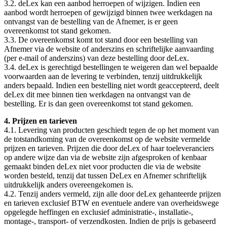
3.2. deLex kan een aanbod herroepen of wijzigen. Indien een
aanbod wordt herroepen of gewijzigd binnen twee werkdagen na
ontvangst van de bestelling van de Afnemer, is er geen
overeenkomst tot stand gekomen.
3.3. De overeenkomst komt tot stand door een bestelling van
Afnemer via de website of anderszins en schriftelijke aanvaarding
(per e-mail of anderszins) van deze bestelling door deLex.
3.4. deLex is gerechtigd bestellingen te weigeren dan wel bepaalde
voorwaarden aan de levering te verbinden, tenzij uitdrukkelijk
anders bepaald. Indien een bestelling niet wordt geaccepteerd, deelt
deLex dit mee binnen tien werkdagen na ontvangst van de
bestelling. Er is dan geen overeenkomst tot stand gekomen.
4. Prijzen en tarieven
4.1. Levering van producten geschiedt tegen de op het moment van
de totstandkoming van de overeenkomst op de website vermelde
prijzen en tarieven. Prijzen die door deLex of haar toeleveranciers
op andere wijze dan via de website zijn afgesproken of kenbaar
gemaakt binden deLex niet voor producten die via de website
worden besteld, tenzij dat tussen DeLex en Afnemer schriftelijk
uitdrukkelijk anders overeengekomen is.
4.2. Tenzij anders vermeld, zijn alle door deLex gehanteerde prijzen
en tarieven exclusief BTW en eventuele andere van overheidswege
opgelegde heffingen en exclusief administratie-, installatie-,
montage-, transport- of verzendkosten. Indien de prijs is gebaseerd