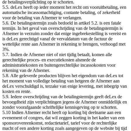
de betalingsverplichting op te schorten.
5.5. deLex heeft op ieder moment het recht om vooruitbetaling, een
automatische incassomachtiging, contante betaling, of zekerheid
voor de betaling van Afnemer te verlangen.
5.6. De betalingstermijn zoals bedoeld in artikel 5.2. is een fatale
termijn. In het geval van overschrijding van de betalingstermijn is
Afnemer in verzuim zonder dat enige ingebrekestelling is vereist en
is deLex gerechtigd vanaf de vervaldatum van de factuur de
wettelijke rente aan Afnemer in rekening te brengen, verhoogd met
3%.
5.7. Indien de Afnemer niet of niet tijdig betaalt, komen alle
gerechtelijke proces- en executiekosten alsmede de
administratiekosten en buitengerechtelijke incassokosten voor
rekening van de Afnemer.
5.8. Alle geleverde producten blijven het eigendom van deLex tot
het moment van volledige betaling van hetgeen de Afnemer aan
deLex verschuldigd is, terzake van enige levering, met inbegrip van
kosten en rente.
5.9. Iedere overschrijding van de betalingstermijn geeft deLex de
bevoegdheid zijn verplichtingen jegens de Afnemer onmiddellijk en
zonder voorafgaande schriftelijke kennisgeving op te schorten.
5.10 Indien Afnemer recht heeft op korting bij deelname aan een
evenement of congres, dat wil zeggen korting in het kader van een
sponsorovereenkomst, redactietarief, tarief voor de rechterlijke
macht of een andere korting zoals aangegeven op de website bij tijd