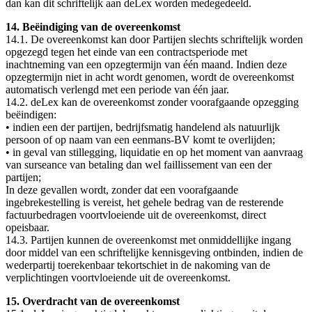
dan kan dit schriftelijk aan deLex worden medegedeeld.
14. Beëindiging van de overeenkomst
14.1. De overeenkomst kan door Partijen slechts schriftelijk worden
opgezegd tegen het einde van een contractsperiode met
inachtneming van een opzegtermijn van één maand. Indien deze
opzegtermijn niet in acht wordt genomen, wordt de overeenkomst
automatisch verlengd met een periode van één jaar.
14.2. deLex kan de overeenkomst zonder voorafgaande opzegging
beëindigen:
• indien een der partijen, bedrijfsmatig handelend als natuurlijk
persoon of op naam van een eenmans-BV komt te overlijden;
• in geval van stillegging, liquidatie en op het moment van aanvraag
van surseance van betaling dan wel faillissement van een der
partijen;
In deze gevallen wordt, zonder dat een voorafgaande
ingebrekestelling is vereist, het gehele bedrag van de resterende
factuurbedragen voortvloeiende uit de overeenkomst, direct
opeisbaar.
14.3. Partijen kunnen de overeenkomst met onmiddellijke ingang
door middel van een schriftelijke kennisgeving ontbinden, indien de
wederpartij toerekenbaar tekortschiet in de nakoming van de
verplichtingen voortvloeiende uit de overeenkomst.
15. Overdracht van de overeenkomst