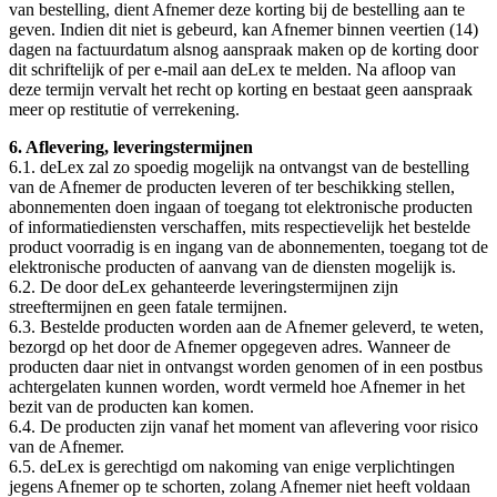
van bestelling, dient Afnemer deze korting bij de bestelling aan te
geven. Indien dit niet is gebeurd, kan Afnemer binnen veertien (14)
dagen na factuurdatum alsnog aanspraak maken op de korting door
dit schriftelijk of per e-mail aan deLex te melden. Na afloop van
deze termijn vervalt het recht op korting en bestaat geen aanspraak
meer op restitutie of verrekening.
6. Aflevering, leveringstermijnen
6.1. deLex zal zo spoedig mogelijk na ontvangst van de bestelling
van de Afnemer de producten leveren of ter beschikking stellen,
abonnementen doen ingaan of toegang tot elektronische producten
of informatiediensten verschaffen, mits respectievelijk het bestelde
product voorradig is en ingang van de abonnementen, toegang tot de
elektronische producten of aanvang van de diensten mogelijk is.
6.2. De door deLex gehanteerde leveringstermijnen zijn
streeftermijnen en geen fatale termijnen.
6.3. Bestelde producten worden aan de Afnemer geleverd, te weten,
bezorgd op het door de Afnemer opgegeven adres. Wanneer de
producten daar niet in ontvangst worden genomen of in een postbus
achtergelaten kunnen worden, wordt vermeld hoe Afnemer in het
bezit van de producten kan komen.
6.4. De producten zijn vanaf het moment van aflevering voor risico
van de Afnemer.
6.5. deLex is gerechtigd om nakoming van enige verplichtingen
jegens Afnemer op te schorten, zolang Afnemer niet heeft voldaan