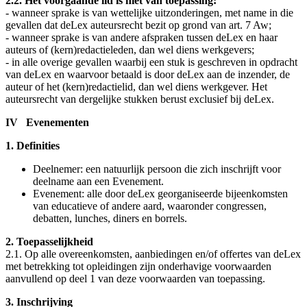
2.2. Het voorgaande lid is niet van toepassing:
- wanneer sprake is van wettelijke uitzonderingen, met name in die
gevallen dat deLex auteursrecht bezit op grond van art. 7 Aw;
- wanneer sprake is van andere afspraken tussen deLex en haar
auteurs of (kern)redactieleden, dan wel diens werkgevers;
- in alle overige gevallen waarbij een stuk is geschreven in opdracht
van deLex en waarvoor betaald is door deLex aan de inzender, de
auteur of het (kern)redactielid, dan wel diens werkgever. Het
auteursrecht van dergelijke stukken berust exclusief bij deLex.
IV Evenementen
1. Definities
Deelnemer: een natuurlijk persoon die zich inschrijft voor
deelname aan een Evenement.
Evenement: alle door deLex georganiseerde bijeenkomsten
van educatieve of andere aard, waaronder congressen,
debatten, lunches, diners en borrels.
2. Toepasselijkheid
2.1. Op alle overeenkomsten, aanbiedingen en/of offertes van deLex
met betrekking tot opleidingen zijn onderhavige voorwaarden
aanvullend op deel 1 van deze voorwaarden van toepassing.
3. Inschrijving